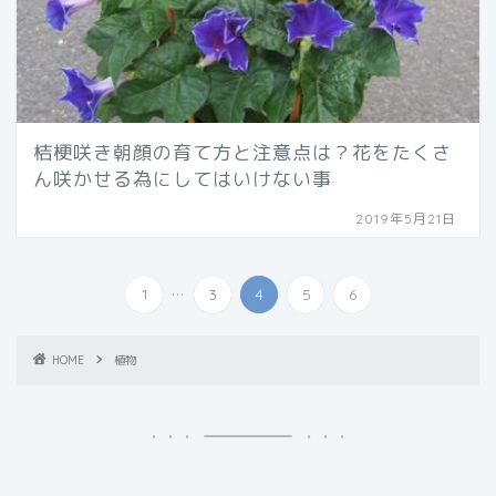
桔梗咲き朝顔の育て方と注意点は？花をたくさ
ん咲かせる為にしてはいけない事
2019年5月21日
...
1
3
4
5
6
HOME
植物