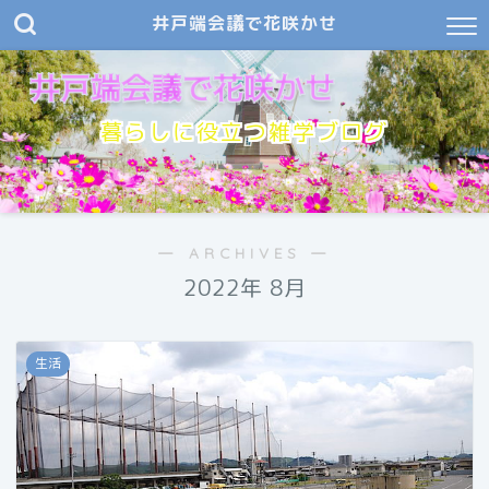
井戸端会議で花咲かせ
暮らしに役立つ雑学ブログ
― ARCHIVES ―
2022年 8月
生活