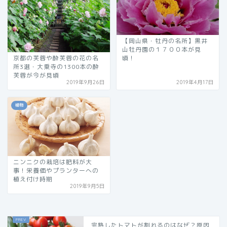
【岡山県・牡丹の名所】黒井
山牡丹園の１７００本が見
京都の芙蓉や酔芙蓉の花の名
頃！
所3選・大乗寺の1300本の酔
芙蓉が今が見頃
2019年9月26日
2019年4月17日
植物
ニンニクの栽培は肥料が大
事！栄養価やプランターへの
植え付け時期
2019年9月5日
完熟したトマトが割れるのはなぜ？原因