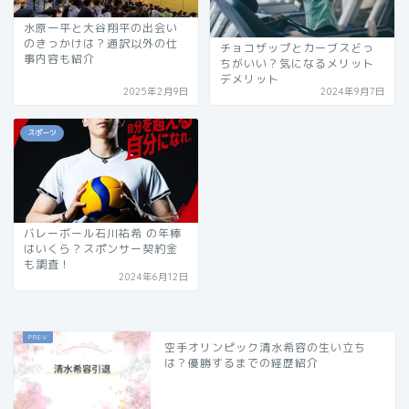
水原一平と大谷翔平の出会い
のきっかけは？通訳以外の仕
チョコザップとカーブスどっ
事内容も紹介
ちがいい？気になるメリット
デメリット
2025年2月9日
2024年9月7日
スポーツ
バレーボール石川祐希 の年棒
はいくら？スポンサー契約金
も調査！
2024年6月12日
空手オリンピック清水希容の生い立ち
は？優勝するまでの経歴紹介