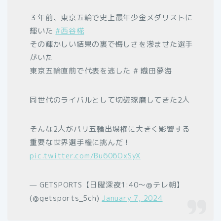
３年前、東京五輪で史上最年少金メダリストに
輝いた
#西谷椛
その輝かしい結果の裏で悔しさを滲ませた選手
がいた
東京五輪直前で代表を逃した # 織田夢海
同世代のライバルとして切磋琢磨してきた2人
そんな2人がパリ五輪出場権に大きく影響する
重要な世界選手権に挑んだ！
pic.twitter.com/Bu606OxSyX
— GETSPORTS【日曜深夜1:40〜@テレ朝】
(@getsports_5ch)
January 7, 2024