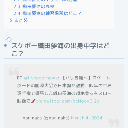
2.3
織田夢海の高校
2.4
織田夢海の練習場所はどこ？
3
まとめ
スケボー織田夢海の出身中学はど
こ？
RT
@livedoornews
: 【パリ五輪へ】スケート
ボードの国際大会で日本勢が躍動！昨年の世界
選手権で優勝した織田夢海の超絶美技をスロー
映像で
pic.twitter.com/bcNgqVCl2o
— norinaka (@norinaka)
March 4, 2024