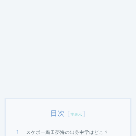
目次
[
]
非表示
スケボー織田夢海の出身中学はどこ？