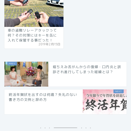
車の盗難リレーアタックって
何？その対策にはキーを缶に
入れて保管する事だった！
2019年2月15日
堀ちえみ舌がんからの復帰・口内炎と誤
診され進行してしまった経緯とは？
終活年賀状を出すのは何歳？失礼のない
書き方の文例と辞め方