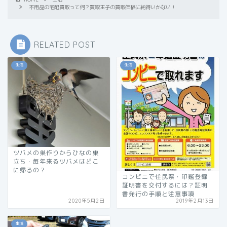
不用品の宅配買取って何？買取王子の買取価格に納得いかない！
RELATED POST
生活
生活
ツバメの巣作りからひなの巣
立ち・毎年来るツバメはどこ
に帰るの？
コンビニで住民票・印鑑登録
証明書を交付するには？証明
書発行の手順と注意事項
2020年5月2日
2019年2月13日
生活