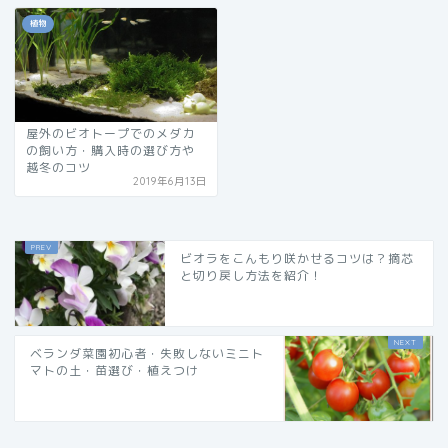
植物
屋外のビオトープでのメダカ
の飼い方・購入時の選び方や
越冬のコツ
2019年6月13日
ビオラをこんもり咲かせるコツは？摘芯
と切り戻し方法を紹介！
ベランダ菜園初心者・失敗しないミニト
マトの土・苗選び・植えつけ