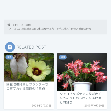
HOME
植物
ミニバラ鉢植えの良い株の見分け方・上手な植え付け方と管理の仕方
RELATED POST
植物
植物
綿花収穫時期とプランターで
の育て方や採取時の注意点
シャコバサボテンの葉が赤く
なったりしわしわになる原因
と対処法
2024年2月27日
2019年10月29日