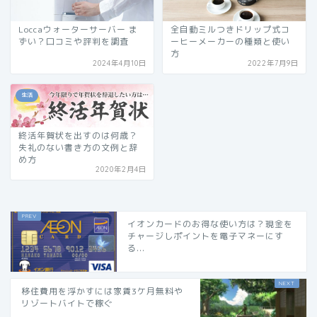
Loccaウォーターサーバー ま
全自動ミルつきドリップ式コ
ずい？口コミや評判を調査
ーヒーメーカーの種類と使い
方
2024年4月10日
2022年7月9日
生活
終活年賀状を出すのは何歳？
失礼のない書き方の文例と辞
め方
2020年2月4日
イオンカードのお得な使い方は？現金を
チャージしポイントを電子マネーにす
る...
移住費用を浮かすには家賃3ケ月無料や
リゾートバイトで稼ぐ